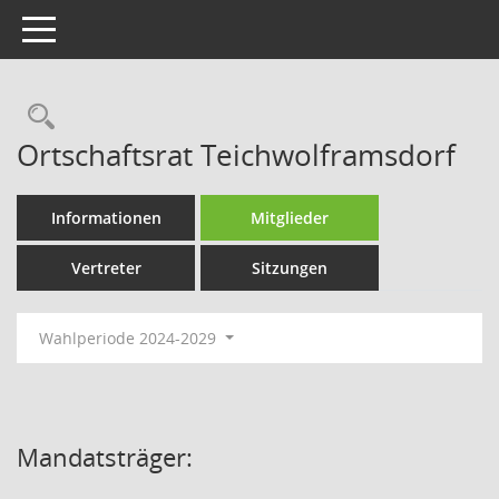
Toggle navigation
Rechercheauswahl
Ortschaftsrat Teichwolframsdorf
Informationen
Mitglieder
Vertreter
Sitzungen
Wahlperiode 2024-2029
Mandatsträger: