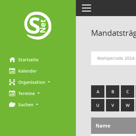
Toggle navigation
Mandatsträ
Wahlperiode 2024
Startseite
Kalender
Organisation
A
B
C
Termine
Suchen
U
V
W
Name