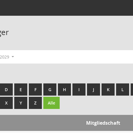
ger
-2029
D
E
F
G
H
I
J
K
L
X
Y
Z
Alle
Mitgliedschaft