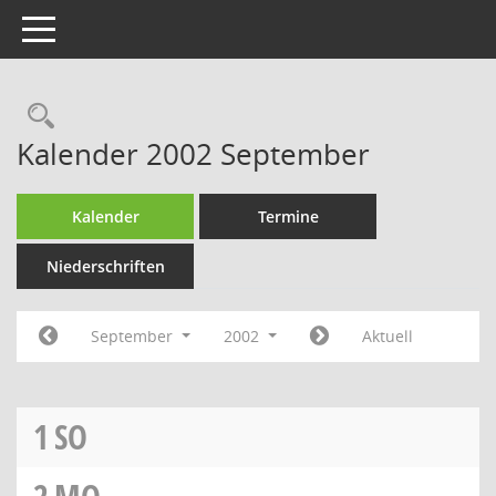
Toggle navigation
Rechercheauswahl
Kalender 2002 September
Kalender
Termine
Niederschriften
September
2002
Aktuell
1
SO