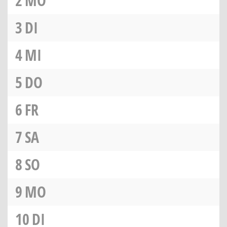
2
MO
3
DI
4
MI
5
DO
6
FR
7
SA
8
SO
9
MO
10
DI