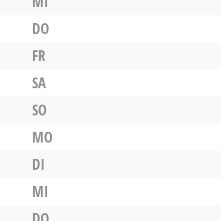
MI
DO
FR
SA
SO
MO
DI
MI
DO