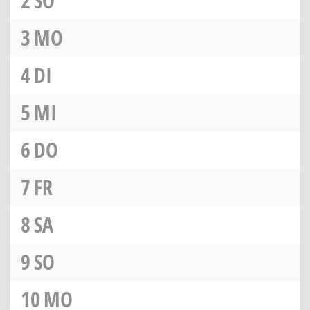
2
SO
3
MO
4
DI
5
MI
6
DO
7
FR
8
SA
9
SO
10
MO