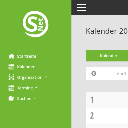
Toggle navigation
Kalender 20
Kalender
Startseite
Kalender
April
Organisation
Termine
1
Suchen
2