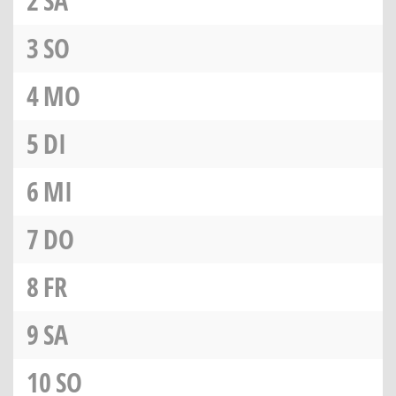
2
SA
3
SO
4
MO
5
DI
6
MI
7
DO
8
FR
9
SA
10
SO