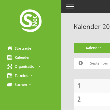
Toggle navigation
Kalender 2
Kalender
Startseite
Kalender
September
Organisation
Termine
1
Suchen
2