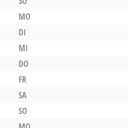
SO
MO
DI
MI
DO
FR
SA
SO
MO