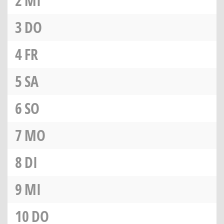
2
MI
3
DO
4
FR
5
SA
6
SO
7
MO
8
DI
9
MI
10
DO