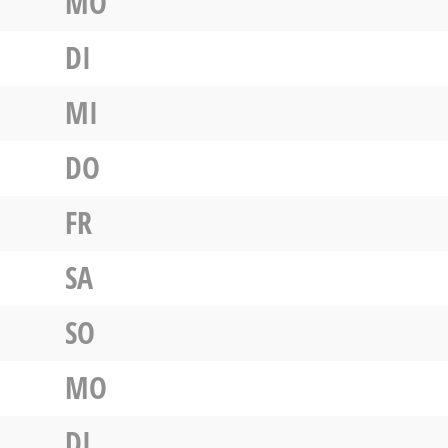
MO
DI
MI
DO
FR
SA
SO
MO
DI