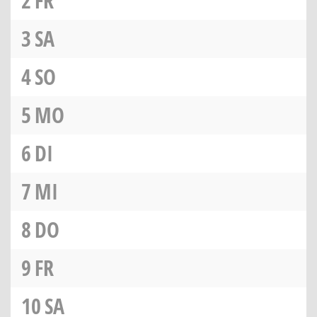
2
FR
3
SA
4
SO
5
MO
6
DI
7
MI
8
DO
9
FR
10
SA