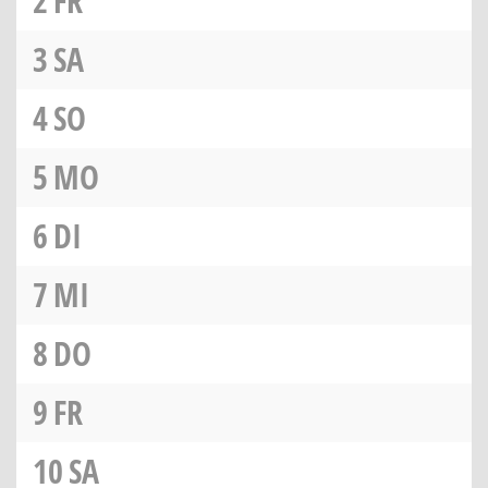
2
FR
3
SA
4
SO
5
MO
6
DI
7
MI
8
DO
9
FR
10
SA