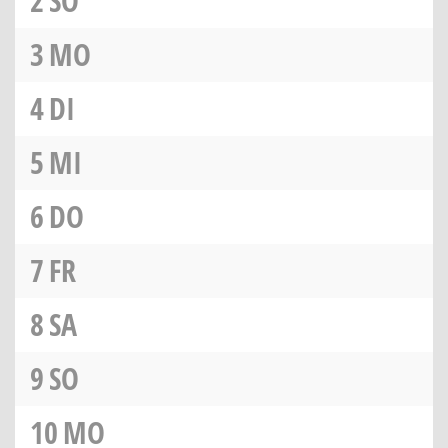
2
SO
3
MO
4
DI
5
MI
6
DO
7
FR
8
SA
9
SO
10
MO