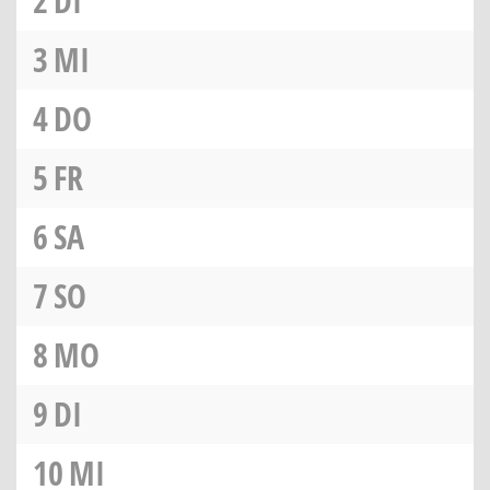
2
DI
3
MI
4
DO
5
FR
6
SA
7
SO
8
MO
9
DI
10
MI