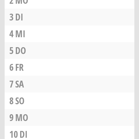
2
MO
3
DI
4
MI
5
DO
6
FR
7
SA
8
SO
9
MO
10
DI