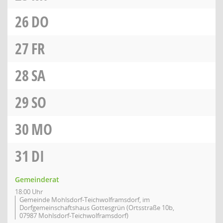
26
DO
27
FR
28
SA
29
SO
30
MO
31
DI
Gemeinderat
18:00 Uhr
Gemeinde Mohlsdorf-Teichwolframsdorf, im
Dorfgemeinschaftshaus Gottesgrün (Ortsstraße 10b,
07987 Mohlsdorf-Teichwolframsdorf)