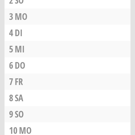
2
SO
3
MO
4
DI
5
MI
6
DO
7
FR
8
SA
9
SO
10
MO