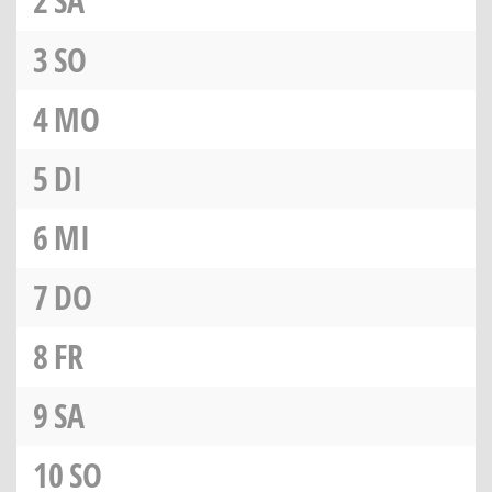
2
SA
3
SO
4
MO
5
DI
6
MI
7
DO
8
FR
9
SA
10
SO