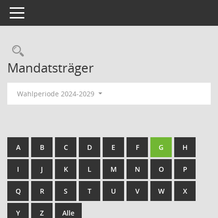
Toggle navigation
Rechercheauswahl
Mandatsträger
Wahlperiode 2024-2029
A
B
C
D
E
F
G
H
I
J
K
L
M
N
O
P
Q
R
S
T
U
V
W
X
Y
Z
Alle