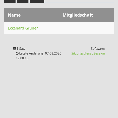
Name
Mitgliedschaft
Eckehard Gruner
1 Satz
Software:
(Wird in
Letzte Änderung: 07.08.2026
Sitzungsdienst
Session
19:00:16