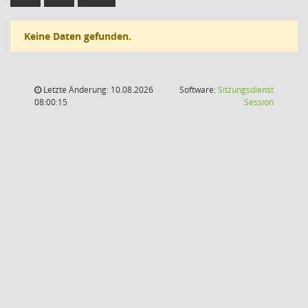
Keine Daten gefunden.
Letzte Änderung: 10.08.2026
Software:
Sitzungsdienst
(Wird in
08:00:15
Session