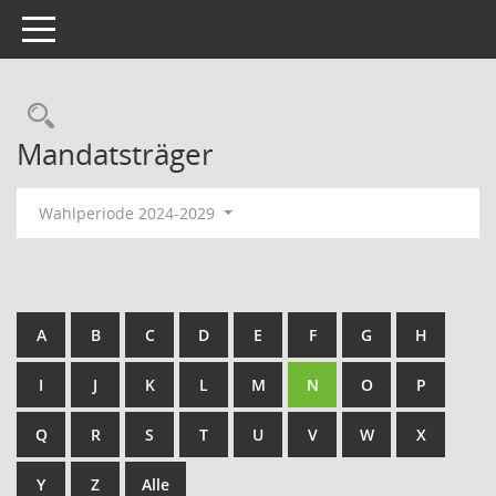
Toggle navigation
Rechercheauswahl
Mandatsträger
Wahlperiode 2024-2029
A
B
C
D
E
F
G
H
I
J
K
L
M
N
O
P
Q
R
S
T
U
V
W
X
Y
Z
Alle