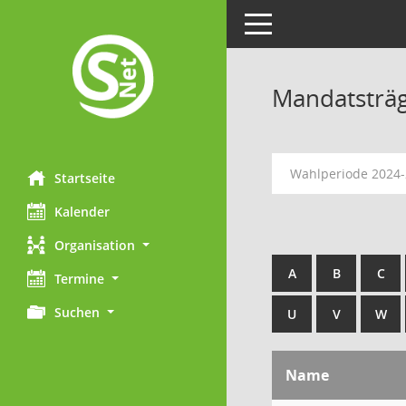
Toggle navigation
Mandatsträ
Wahlperiode 2024
Startseite
Kalender
Organisation
A
B
C
Termine
Suchen
U
V
W
Name