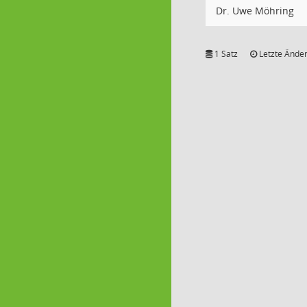
Dr. Uwe Möhring
1 Satz
Letzte Änder