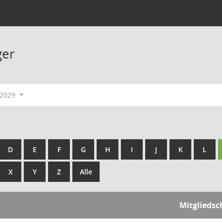
ger
-2029
D
E
F
G
H
I
J
K
L
X
Y
Z
Alle
Mitgliedsc