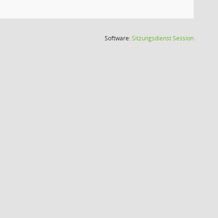
(Wird in
Software:
Sitzungsdienst
Session